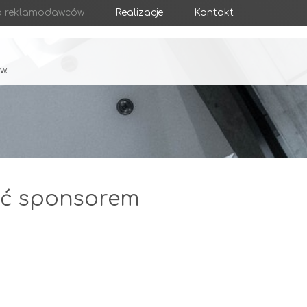
a reklamodawców
Realizacje
Kontakt
w.
tać sponsorem